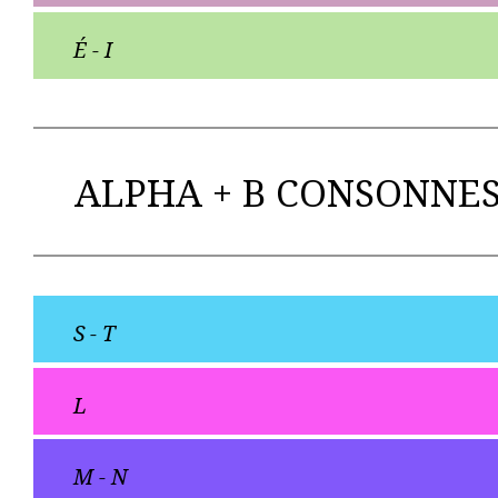
É - I
ALPHA + B CONSONNES (
S - T
L
M - N