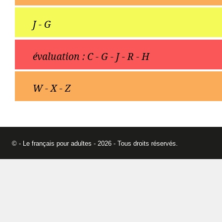
J - G
évaluation : C - G - J - R - H
W - X - Z
© - Le français pour adultes - 2026 - Tous droits réservés.