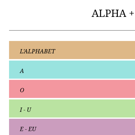
ALPHA +
L'ALPHABET
A
O
I - U
E - EU