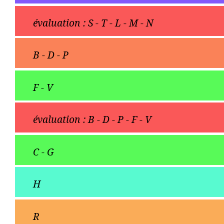
évaluation : S - T - L - M - N
B - D - P
F - V
évaluation : B - D - P - F - V
C - G
H
R