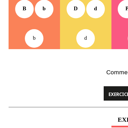
B
b
D
d
b
d
Commenc
EXERCICE
EX