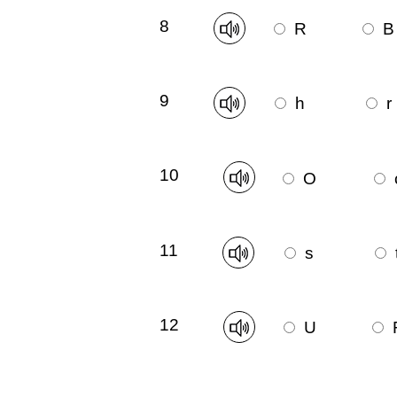
8
R
B
9
h
r
10
O
11
s
12
U