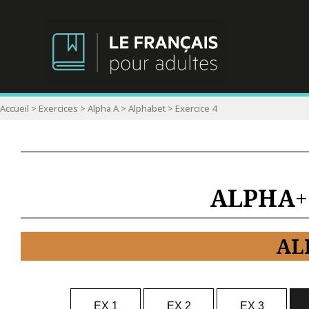
Accueil
>
Exercices
>
Alpha A
>
Alphabet
>
Exercice 4
ALPHA
+
AL
EX 1
EX 2
EX 3