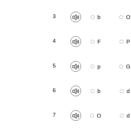
3
b
O
4
F
P
5
p
G
6
b
d
7
O
d